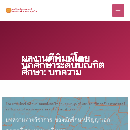
Skip
to
content
ผลงานตีพิมพ์โดย
นักศึกษาระดับบัณฑิต
ศึกษา: บทความ
การนำ
เสนอ
บทความ
ทาง
วิชาการ