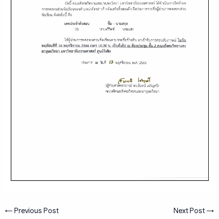
←
Previous Post
Next Post
→