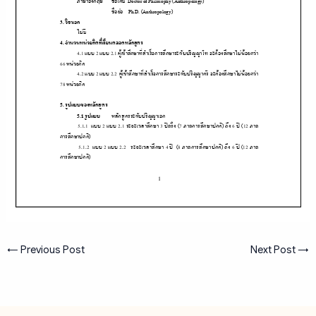
←
Previous Post
Next Post
→