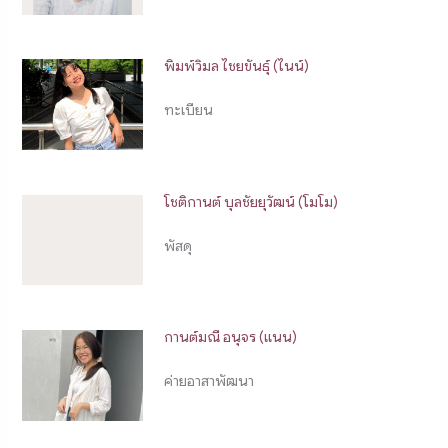
พิมพ์วิมล ไชยขันธุ์ (ไนน์)
ทะเบียน
โชติกานต์ บุลชัยยุวัฒน์ (โมโม)
พัสดุ
กานต์มณี อนุจร (แนน)
ค่ายอาสาพัฒนา