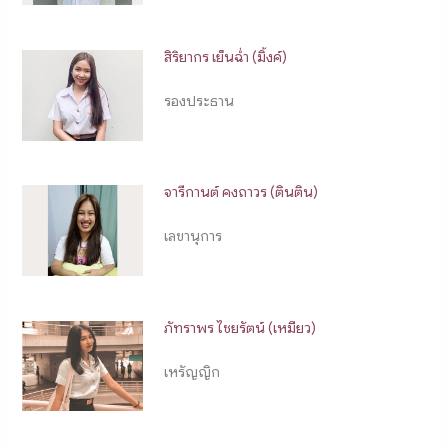
สิริยากร เย็นฉ่ำ (มิ้งค์)
รองประธาน
จารีกานต์ คงถาวร (ตินติน)
เลขานุการ
ภัทราพร ไชยรัตน์ (เหมียว)
เหรัญญิก