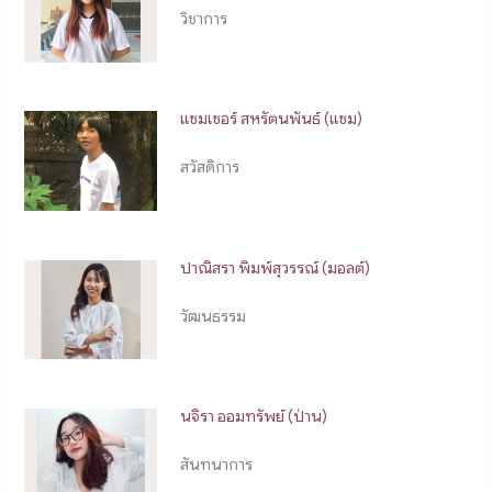
วิชาการ
แซมเซอร์ สหรัตนพันธ์ (แซม)
สวัสดิการ
ปาณิสรา พิมพ์สุวรรณ์ (มอลต์)
วัฒนธรรม
นจิรา ออมทรัพย์ (ป่าน)
สันทนาการ