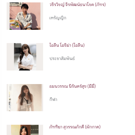
วชิรวิชญ์ จิรพัฒน์ธนาโชค (ภัทร)
เหรัญญิก
ไอลีน โอชิม่า (ไอลีน)
ประชาสัมพันธ์
ธมนวรรณ นิรันดร์สุข (มีมี่)
กีฬา
ภัททิยา สุวรรณภักดี (ผักกาด)